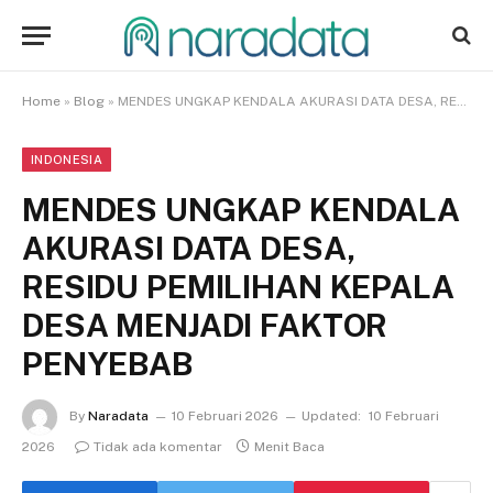
Home
»
Blog
»
MENDES UNGKAP KENDALA AKURASI DATA DESA, RESIDU PEMILIHAN KEPALA DESA MENJADI FAKTOR PENYEBAB
INDONESIA
MENDES UNGKAP KENDALA
AKURASI DATA DESA,
RESIDU PEMILIHAN KEPALA
DESA MENJADI FAKTOR
PENYEBAB
By
Naradata
10 Februari 2026
Updated:
10 Februari
2026
Tidak ada komentar
Menit Baca