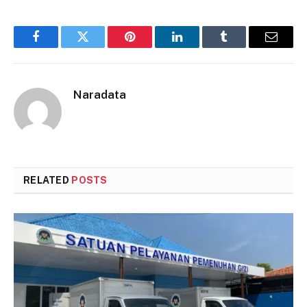
Facebook
Twitter
Pinterest
LinkedIn
Tumblr
Email
Naradata
RELATED
POSTS