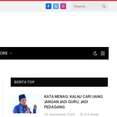
Facebook
X
Instagram
(Twitter)
ORE
BERITA TOP
KATA MENAG: KALAU CARI UANG
JANGAN JADI GURU, JADI
PEDAGANG
03 September 2025
104
Views