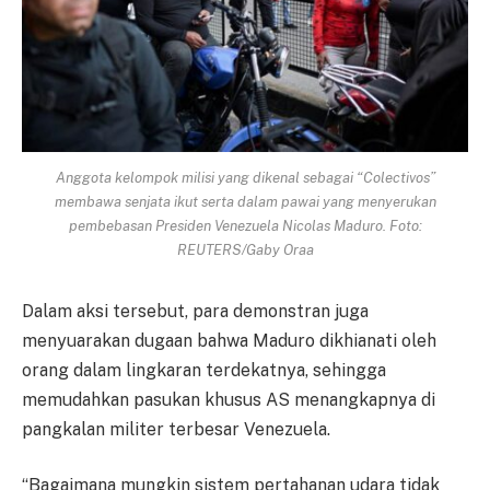
Anggota kelompok milisi yang dikenal sebagai “Colectivos”
membawa senjata ikut serta dalam pawai yang menyerukan
pembebasan Presiden Venezuela Nicolas Maduro. Foto:
REUTERS/Gaby Oraa
Dalam aksi tersebut, para demonstran juga
menyuarakan dugaan bahwa Maduro dikhianati oleh
orang dalam lingkaran terdekatnya, sehingga
memudahkan pasukan khusus AS menangkapnya di
pangkalan militer terbesar Venezuela.
“Bagaimana mungkin sistem pertahanan udara tidak