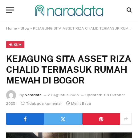
Home
»
Blog
»
KEJAGUNG SITA ASSET RIZA CHALID TERMASUK RUMAH MEWAH DI BOGOR
HUKUM
KEJAGUNG SITA ASSET RIZA
CHALID TERMASUK RUMAH
MEWAH DI BOGOR
By
Naradata
27 Agustus 2025
Updated:
08 Oktober
2025
Tidak ada komentar
Menit Baca