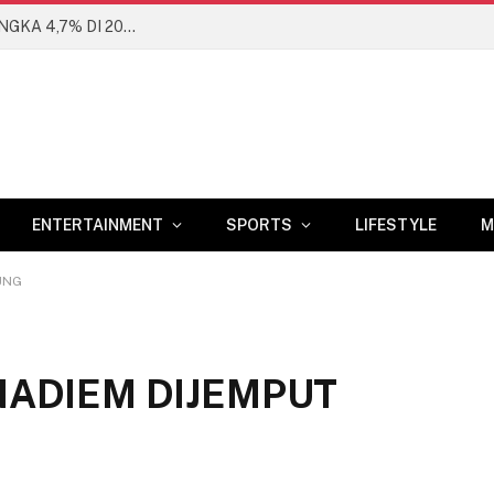
BANK DUNIA PROYEKSIKAN EKONOMI RI DI ANGKA 4,7% DI 2026
ENTERTAINMENT
SPORTS
LIFESTYLE
M
UNG
NADIEM DIJEMPUT