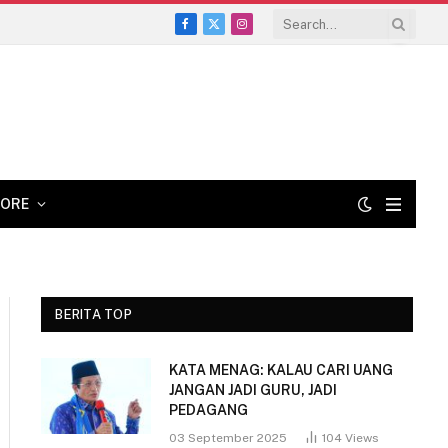
Facebook
X
Instagram
(Twitter)
ORE
BERITA TOP
KATA MENAG: KALAU CARI UANG
JANGAN JADI GURU, JADI
PEDAGANG
03 September 2025
104
Views