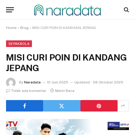
Home
»
Blog
»
MISI CURI POIN DI KANDANG JEPANG
SEPAKBOLA
MISI CURI POIN DI KANDANG
JEPANG
By
Naradata
10 Juni 2025
Updated:
08 Oktober 2025
Tidak ada komentar
Menit Baca