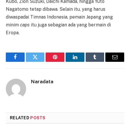
Kubo, Zion Suzuki, Daichi Kamada, hingga Yuto
Nagatomo tetap dibawa. Selain itu, yang harus
diwaspadai Timnas Indonesia, pemain Jepang yang
minim
caps
itu juga sebagian ada yang bermain di
Eropa.
Facebook
Twitter
Pinterest
LinkedIn
Tumblr
Email
Naradata
RELATED
POSTS