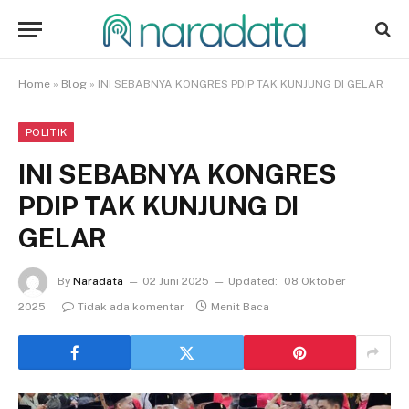
Home
»
Blog
»
INI SEBABNYA KONGRES PDIP TAK KUNJUNG DI GELAR
POLITIK
INI SEBABNYA KONGRES
PDIP TAK KUNJUNG DI
GELAR
By
Naradata
02 Juni 2025
Updated:
08 Oktober
2025
Tidak ada komentar
Menit Baca