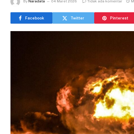
By
Naradata
04 Maret 2026
Tidak ada komentar
M
Facebook
Twitter
Pinterest