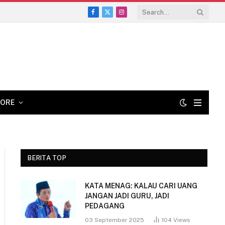
Facebook
X
Instagram
(Twitter)
ORE
BERITA TOP
KATA MENAG: KALAU CARI UANG
JANGAN JADI GURU, JADI
PEDAGANG
03 September 2025
104
Views