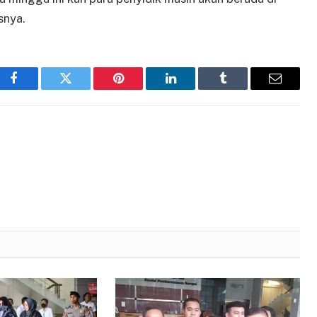
snya.
Facebook
Twitter
Pinterest
LinkedIn
Tumblr
Email