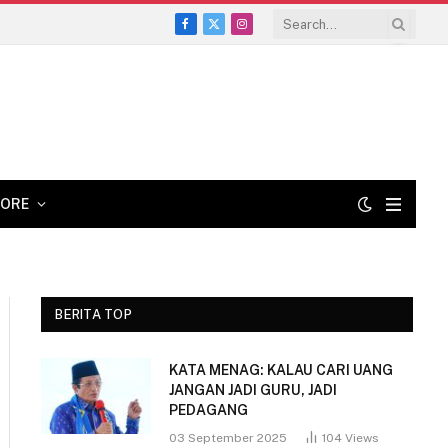
Facebook
X
Instagram
(Twitter)
ORE
BERITA TOP
KATA MENAG: KALAU CARI UANG
JANGAN JADI GURU, JADI
PEDAGANG
03 September 2025
104
Views