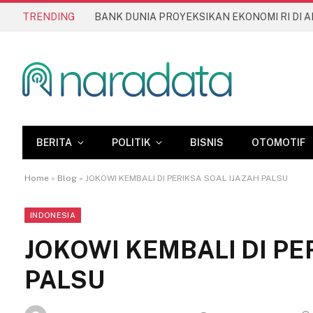
TRENDING
BERITA
POLITIK
BISNIS
OTOMOTIF
Home
»
Blog
»
JOKOWI KEMBALI DI PERIKSA SOAL IJAZAH PALSU
INDONESIA
JOKOWI KEMBALI DI PE
PALSU