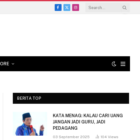
Facebook
X
Instagram
(Twitter)
ORE
BERITA TOP
KATA MENAG: KALAU CARI UANG
JANGAN JADI GURU, JADI
PEDAGANG
03 September 2025
104
Views