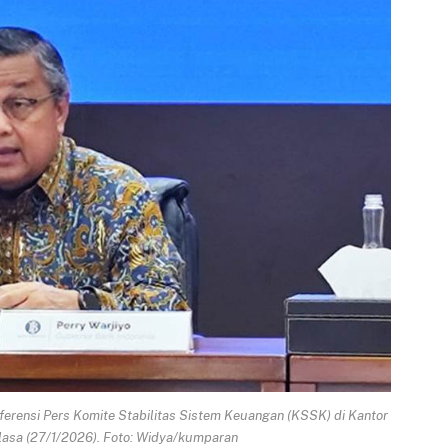
nferensi Pers Komite Stabilitas Sistem Keuangan (KSSK) di Kantor
lasa (27/1/2026). Foto: Widya/kumparan