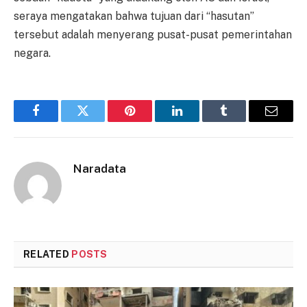
seraya mengatakan bahwa tujuan dari “hasutan”
tersebut adalah menyerang pusat-pusat pemerintahan
negara.
Facebook
Twitter
Pinterest
LinkedIn
Tumblr
Email
Naradata
RELATED
POSTS