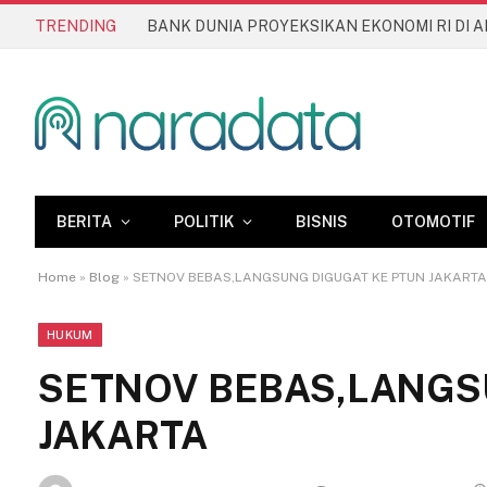
TRENDING
BERITA
POLITIK
BISNIS
OTOMOTIF
Home
»
Blog
»
SETNOV BEBAS,LANGSUNG DIGUGAT KE PTUN JAKARTA
HUKUM
SETNOV BEBAS,LANGS
JAKARTA