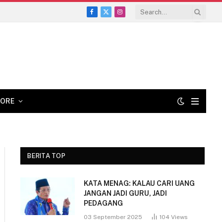
Facebook
X
Instagram
(Twitter)
ORE
BERITA TOP
KATA MENAG: KALAU CARI UANG
JANGAN JADI GURU, JADI
PEDAGANG
03 September 2025
104
Views