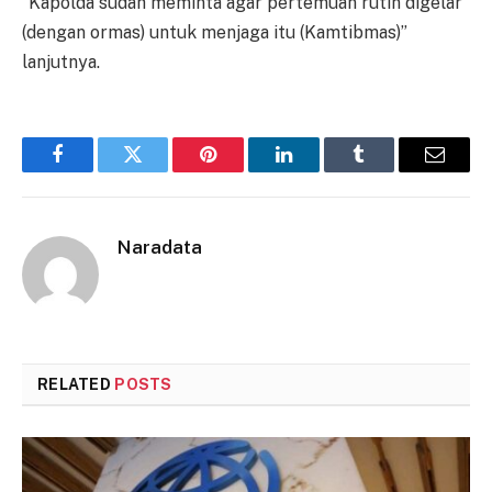
“Kapolda sudah meminta agar pertemuan rutin digelar
(dengan ormas) untuk menjaga itu (Kamtibmas)”
lanjutnya.
Facebook
Twitter
Pinterest
LinkedIn
Tumblr
Email
Naradata
RELATED
POSTS