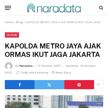
Home
»
Blog
»
KAPOLDA METRO JAYA AJAK ORMAS IKUT JAGA JAKARTA
HUKUM
KAPOLDA METRO JAYA AJAK
ORMAS IKUT JAGA JAKARTA
By
Naradata
17 Oktober 2025
Updated:
19 Oktober
2025
Tidak ada komentar
Menit Baca