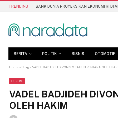
TRENDING
BERITA
POLITIK
BISNIS
OTOMOTIF
Home
»
Blog
»
VADEL BADJIDEH DIVONIS 9 TAHUN PENJARA OLEH HAK
HUKUM
VADEL BADJIDEH DIVON
OLEH HAKIM