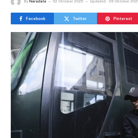
By
Naradata
02 Oktober 2025
Updated:
09 Oktober 202
Facebook
Twitter
Pinterest