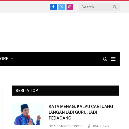
Facebook
X
Instagram
(Twitter)
ORE
BERITA TOP
KATA MENAG: KALAU CARI UANG
JANGAN JADI GURU, JADI
PEDAGANG
03 September 2025
104
Views