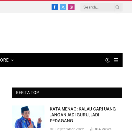
Facebook
X
Instagram
(Twitter)
ORE
BERITA TOP
KATA MENAG: KALAU CARI UANG
JANGAN JADI GURU, JADI
PEDAGANG
03 September 2025
104
Views