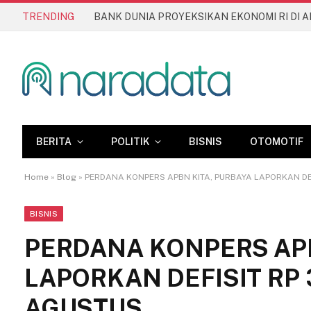
TRENDING
BERITA
POLITIK
BISNIS
OTOMOTIF
Home
»
Blog
»
PERDANA KONPERS APBN KITA, PURBAYA LAPORKAN DEFI
BISNIS
PERDANA KONPERS APB
LAPORKAN DEFISIT RP 3
AGUSTUS