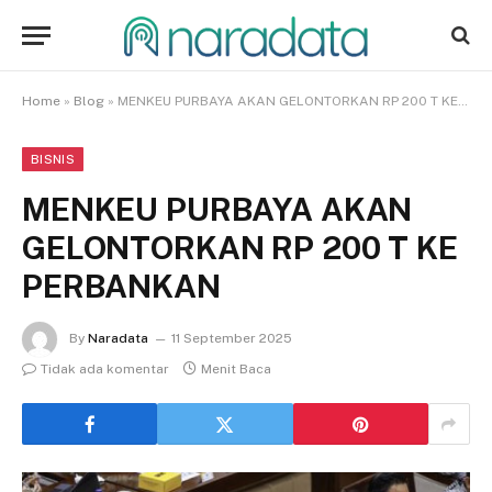
Home
»
Blog
»
MENKEU PURBAYA AKAN GELONTORKAN RP 200 T KE PERBANKAN
BISNIS
MENKEU PURBAYA AKAN
GELONTORKAN RP 200 T KE
PERBANKAN
By
Naradata
11 September 2025
Tidak ada komentar
Menit Baca