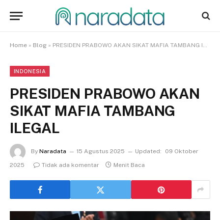
Home
»
Blog
»
PRESIDEN PRABOWO AKAN SIKAT MAFIA TAMBANG ILEGAL
INDONESIA
PRESIDEN PRABOWO AKAN
SIKAT MAFIA TAMBANG
ILEGAL
By
Naradata
15 Agustus 2025
Updated:
09 Oktober
2025
Tidak ada komentar
Menit Baca