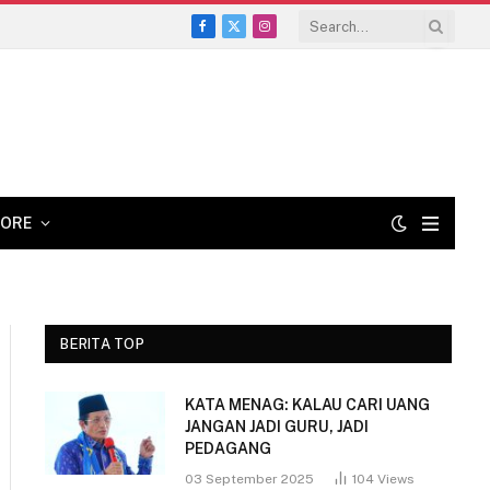
Facebook
X
Instagram
(Twitter)
ORE
BERITA TOP
KATA MENAG: KALAU CARI UANG
JANGAN JADI GURU, JADI
PEDAGANG
03 September 2025
104
Views