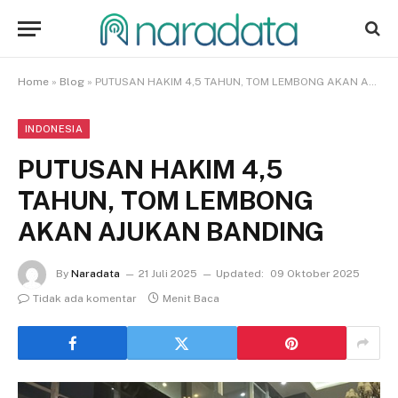
Home
»
Blog
»
PUTUSAN HAKIM 4,5 TAHUN, TOM LEMBONG AKAN AJUKAN BANDING
INDONESIA
PUTUSAN HAKIM 4,5
TAHUN, TOM LEMBONG
AKAN AJUKAN BANDING
By
Naradata
21 Juli 2025
Updated:
09 Oktober 2025
Tidak ada komentar
Menit Baca