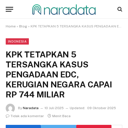
Home
»
Blog
»
KPK TETAPKAN 5 TERSANGKA KASUS PENGADAAN EDC, KERUGIAN NEGARA CAPAI RP 744 MILIAR
INDONESIA
KPK TETAPKAN 5
TERSANGKA KASUS
PENGADAAN EDC,
KERUGIAN NEGARA CAPAI
RP 744 MILIAR
By
Naradata
10 Juli 2025
Updated:
09 Oktober 2025
Tidak ada komentar
Menit Baca