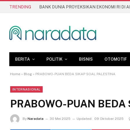
TRENDING
BERITA
POLITIK
BISNIS
OTOMOTIF
Home
»
Blog
»
PRABOWO-PUAN BEDA SIKAP SOAL PALESTINA
INTERNASIONAL
PRABOWO-PUAN BEDA S
By
Naradata
30 Mei 2025
Updated:
09 Oktober 2025