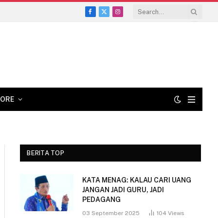
Facebook
X
Instagram
(Twitter)
ORE
BERITA TOP
KATA MENAG: KALAU CARI UANG
JANGAN JADI GURU, JADI
PEDAGANG
03 September 2025
104
Views