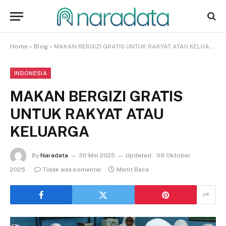
Home
»
Blog
»
MAKAN BERGIZI GRATIS UNTUK RAKYAT ATAU KELUARGA
INDONESIA
MAKAN BERGIZI GRATIS
UNTUK RAKYAT ATAU
KELUARGA
By
Naradata
30 Mei 2025
Updated:
09 Oktober
2025
Tidak ada komentar
Menit Baca