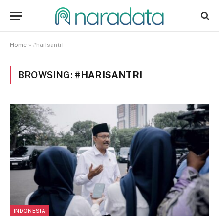
Home
»
#harisantri
BROWSING:
#HARISANTRI
INDONESIA